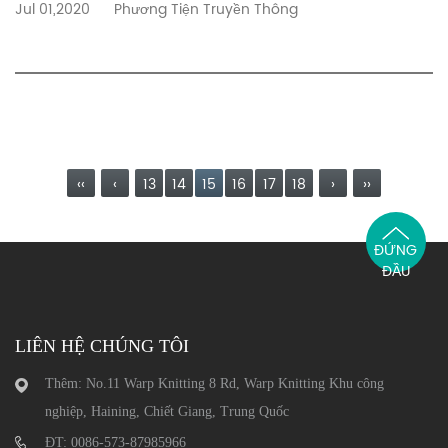
Jul 01,2020
Phương Tiện Truyền Thông
‹‹
‹
13
14
15
16
17
18
›
››
ĐỨNG
ĐẦU
LIÊN HỆ CHÚNG TÔI
Thêm: No.11 Warp Knitting 8 Rd, Warp Knitting Khu công
nghiệp, Haining, Chiết Giang, Trung Quốc
ĐT: 0086-573-87985966