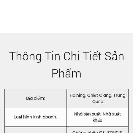
tôi
chạy vải tiêu
next article
đề ô tô với vải
không dệt
chống lưng
Thông Tin Chi Tiết Sản
CH-02
Phẩm
Haining, Chiết Giang, Trung
Địa điểm:
Quốc
Nhà sản xuất, Nhà xuất
Loại hình kinh doanh:
khẩu
Chứng nhận CE, ISO9001