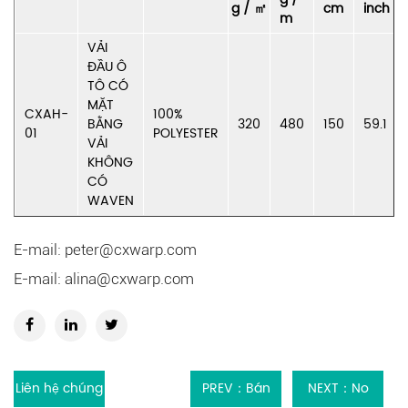
g / ㎡
cm
inch
m
VẢI
ĐẦU Ô
TÔ CÓ
MẶT
CXAH-
100%
BẰNG
320
480
150
59.1
01
POLYESTER
VẢI
KHÔNG
CÓ
WAVEN
E-mail:
peter@cxwarp.com
E-mail:
alina@cxwarp.com
Liên hệ chúng
PREV：Bán
NEXT：No