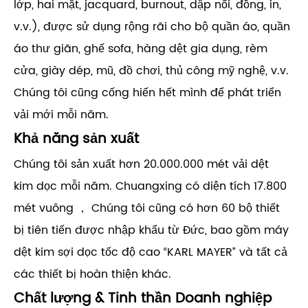
lớp, hai mặt, jacquard, burnout, dập nổi, đồng, in,
v.v.), được sử dụng rộng rãi cho bộ quần áo, quần
áo thư giãn, ghế sofa, hàng dệt gia dụng, rèm
cửa, giày dép, mũ, đồ chơi, thủ công mỹ nghệ, v.v.
Chúng tôi cũng cống hiến hết mình để phát triển
vải mới mỗi năm.
Khả năng sản xuất
Chúng tôi sản xuất hơn 20.000.000 mét vải dệt
kim dọc mỗi năm. Chuangxing có diện tích 17.800
mét vuông ， Chúng tôi cũng có hơn 60 bộ thiết
bị tiên tiến được nhập khẩu từ Đức, bao gồm máy
dệt kim sợi dọc tốc độ cao “KARL MAYER” và tất cả
các thiết bị hoàn thiện khác.
Chất lượng & Tinh thần Doanh nghiệp