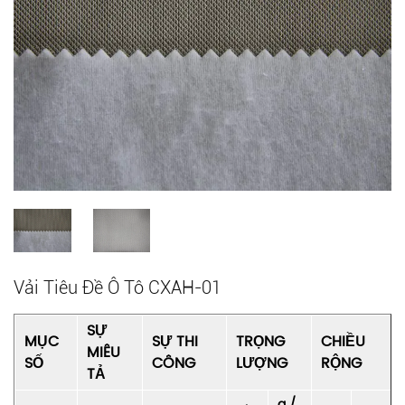
Vải Tiêu Đề Ô Tô CXAH-01
SỰ
MỤC
SỰ THI
TRỌNG
CHIỀU
MIÊU
SỐ
CÔNG
LƯỢNG
RỘNG
TẢ
g /