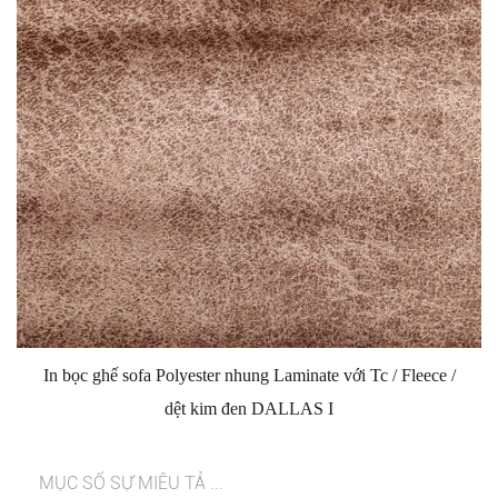
In bọc ghế sofa Polyester nhung Laminate với Tc / Fleece /
dệt kim đen DALLAS I
MỤC SỐ SỰ MIÊU TẢ ...