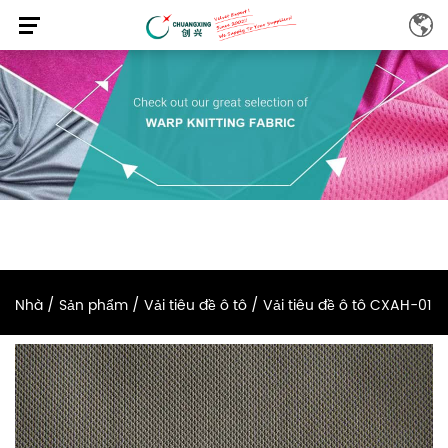
Nhà
/
Sản phẩm
/
Vải tiêu đề ô tô
/
Vải tiêu đề ô tô CXAH-01