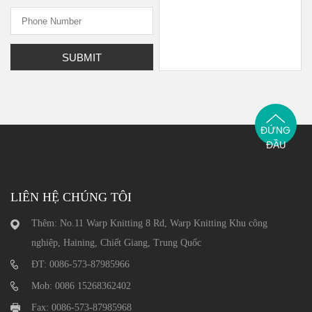
ĐỨNG
ĐẦU
LIÊN HỆ CHÚNG TÔI
Thêm: No.11 Warp Knitting 8 Rd, Warp Knitting Khu công
nghiệp, Haining, Chiết Giang, Trung Quốc
ĐT: 0086-573-87985966
Mob: 0086 15268362402
Fax: 0086-573-87985968