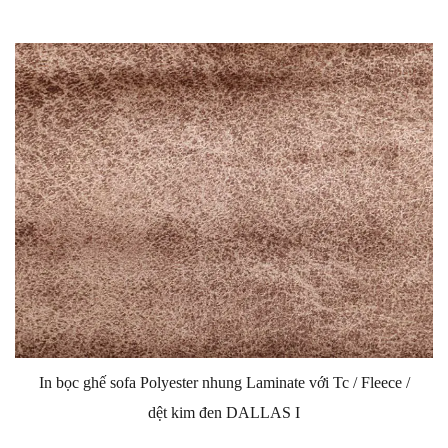
In bọc ghế sofa Polyester nhung Laminate với Tc / Fleece /
dệt kim đen DALLAS I