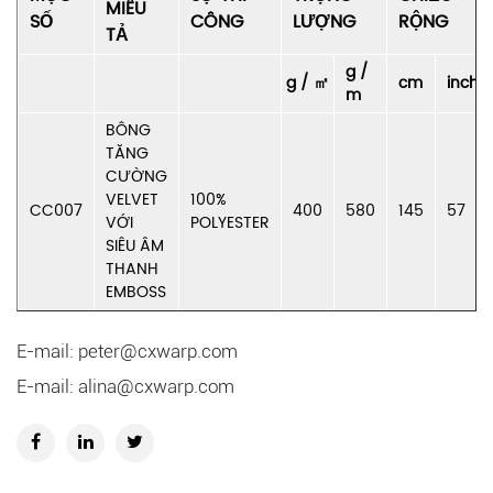
MIÊU
SỐ
CÔNG
LƯỢNG
RỘNG
TẢ
g /
g / ㎡
cm
inch
m
BÔNG
TĂNG
CƯỜNG
VELVET
100%
CC007
400
580
145
57
VỚI
POLYESTER
SIÊU ÂM
THANH
EMBOSS
E-mail:
peter@cxwarp.com
E-mail:
alina@cxwarp.com