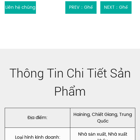
Liên hệ chúng
PREV：Ghế
NEXT：Ghế
tôi
sofa Velour
sofa nhiều lớp
Vải bọc
siêu âm
Polyester
Polyester
Nhung Hà Lan
nhung Hà Lan
Thông Tin Chi Tiết Sản
Nhung Pháp
Nhung nhung
CC250
Pháp CC006
Phẩm
Haining, Chiết Giang, Trung
Địa điểm:
Quốc
Nhà sản xuất, Nhà xuất
Loại hình kinh doanh: