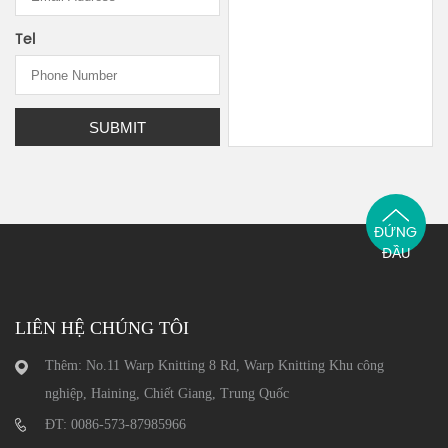
Tel
ĐỨNG
ĐẦU
LIÊN HỆ CHÚNG TÔI
Thêm: No.11 Warp Knitting 8 Rd, Warp Knitting Khu công
nghiệp, Haining, Chiết Giang, Trung Quốc
ĐT: 0086-573-87985966